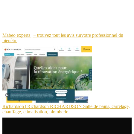
Mabeo experts | – trouvez tout les avis survotre profes­sion­nel du
bienêtre
Richardson | Richardson RICHARDSON Salle de bains, carrelage,
chauffage, climatisa­tion, plomberie