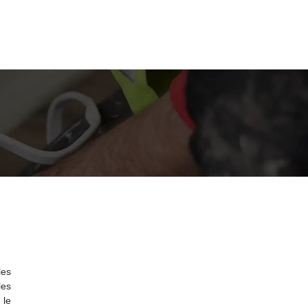
les
les
 le